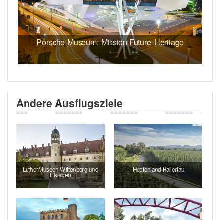
Porsche Museum: Mission Future-Heritage
Andere Ausflugsziele
LutherMuseen Wittenberg und
Hopfenland Hallertau
Eisleben