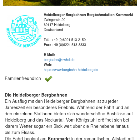
ü
Heidelberger Bergbahnen Bergbahnstation Kornmarkt
Zwingerstr. 20
69117
Heidelberg
Deutschland
Tel.:
+49 (0)6221 513-2150
Fax:
+49 (0)6221 513-3333
E-Mail:
bergbahn@swhd.de
Web:
https://www.bergbahn-heidelberg.de
Familienfreundlich
Die Heidelberger Bergbahnen
Ein Ausflug mit den Heidelberger Bergbahnen ist zu jeder
Jahreszeit ein besonderes Erlebnis. Während der Fahrt und an
den einzelnen Stationen bieten sich wunderschöne Ausblicke auf
Heidelberg und das Neckartal. Vom Königstuhl eröffnet sich bei
klarem Wetter sogar ein Blick weit über die Rheinebene hinaus
bis zum Elsass.
Die Fahrt beginnt am
Kornmarkt
in der romantischen Altstadt mit