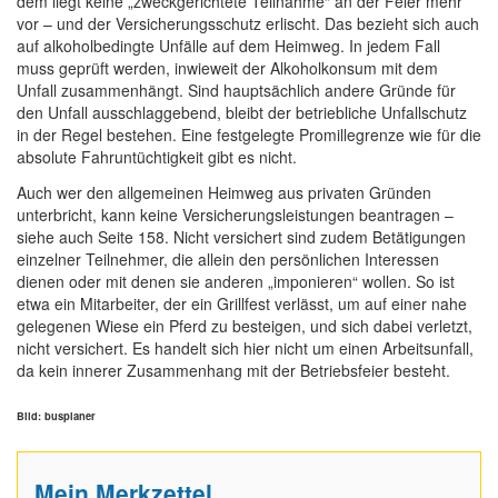
dem liegt keine „zweckgerichtete Teilnahme“ an der Feier mehr
vor – und der Versicherungsschutz erlischt. Das bezieht sich auch
auf alkoholbedingte Unfälle auf dem Heimweg. In jedem Fall
muss geprüft werden, inwieweit der Alkoholkonsum mit dem
Unfall zusammenhängt. Sind hauptsächlich andere Gründe für
den Unfall ausschlaggebend, bleibt der betriebliche Unfallschutz
in der Regel bestehen. Eine festgelegte Promillegrenze wie für die
absolute Fahruntüchtigkeit gibt es nicht.
Auch wer den allgemeinen Heimweg aus privaten Gründen
unterbricht, kann keine Versicherungsleistungen beantragen –
siehe auch Seite 158. Nicht versichert sind zudem Betätigungen
einzelner Teilnehmer, die allein den persönlichen Interessen
dienen oder mit denen sie anderen „imponieren“ wollen. So ist
etwa ein Mitarbeiter, der ein Grillfest verlässt, um auf einer nahe
gelegenen Wiese ein Pferd zu besteigen, und sich dabei verletzt,
nicht versichert. Es handelt sich hier nicht um einen Arbeitsunfall,
da kein innerer Zusammenhang mit der Betriebsfeier besteht.
Bild: busplaner
Mein Merkzettel