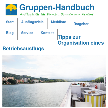
Jump to navigation
Start
Ausflugsziele
Merkliste
Ratgeber
H
Blog
Service
Kontakt
Tipps zur
a
Organisation eines
Betriebsausflugs
u
p
t
m
e
n