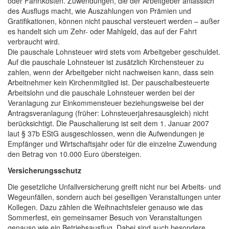
oder Fahrtkosten. Zuwendungen, die der Arbeitgeber anlässlich
des Ausflugs macht, wie Auszahlungen von Prämien und
Gratifikationen, können nicht pauschal versteuert werden – außer
es handelt sich um Zehr- oder Mahlgeld, das auf der Fahrt
verbraucht wird.
Die pauschale Lohnsteuer wird stets vom Arbeitgeber geschuldet.
Auf die pauschale Lohnsteuer ist zusätzlich Kirchensteuer zu
zahlen, wenn der Arbeitgeber nicht nachweisen kann, dass sein
Arbeitnehmer kein Kirchenmitglied ist. Der pauschalbesteuerte
Arbeitslohn und die pauschale Lohnsteuer werden bei der
Veranlagung zur Einkommensteuer beziehungsweise bei der
Antragsveranlagung (früher: Lohnsteuerjahresausgleich) nicht
berücksichtigt. Die Pauschalierung ist seit dem 1. Januar 2007
laut § 37b EStG ausgeschlossen, wenn die Aufwendungen je
Empfänger und Wirtschaftsjahr oder für die einzelne Zuwendung
den Betrag von 10.000 Euro übersteigen.
Versicherungsschutz
Die gesetzliche Unfallversicherung greift nicht nur bei Arbeits- und
Wegeunfällen, sondern auch bei geselligen Veranstaltungen unter
Kollegen. Dazu zählen die Weihnachtsfeier genauso wie das
Sommerfest, ein gemeinsamer Besuch von Veranstaltungen
genauso wie ein Betriebsausflug. Dabei sind auch besondere