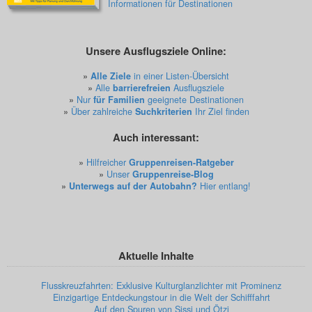
Informationen für Destinationen
Unsere Ausflugsziele Online:
»
Alle Ziele
in einer Listen-Übersicht
»
Alle
barrierefreien
Ausflugsziele
»
Nur
für Familien
geeignete Destinationen
»
Über zahlreiche
Suchkriterien
Ihr Ziel finden
Auch interessant:
»
Hilfreicher
Gruppenreisen-Ratgeber
»
Unser
Gruppenreise-Blog
»
Unterwegs auf der Autobahn?
Hier entlang!
Aktuelle Inhalte
Flusskreuzfahrten: Exklusive Kulturglanzlichter mit Prominenz
Einzigartige Entdeckungstour in die Welt der Schifffahrt
Auf den Spuren von Sissi und Ötzi