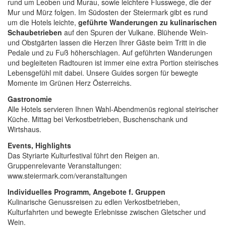
rund um Leoben und Murau, sowie leichtere Flusswege, die der
Mur und Mürz folgen. Im Südosten der Steiermark gibt es rund
um die Hotels leichte,
geführte Wanderungen zu kulinarischen
Schaubetrieben
auf den Spuren der Vulkane. Blühende Wein-
und Obstgärten lassen die Herzen Ihrer Gäste beim Tritt in die
Pedale und zu Fuß höherschlagen. Auf geführten Wanderungen
und begleiteten Radtouren ist immer eine extra Portion steirisches
Lebensgefühl mit dabei. Unsere Guides sorgen für bewegte
Momente im Grünen Herz Österreichs.
Gastronomie
Alle Hotels servieren Ihnen Wahl-Abendmenüs regional steirischer
Küche. Mittag bei Verkostbetrieben, Buschenschank und
Wirtshaus.
Events, Highlights
Das Styriarte Kulturfestival führt den Reigen an.
Gruppenrelevante Veranstaltungen:
www.steiermark.com/veranstaltungen
Individuelles Programm, Angebote f. Gruppen
Kulinarische Genussreisen zu edlen Verkostbetrieben,
Kulturfahrten und bewegte Erlebnisse zwischen Gletscher und
Wein.