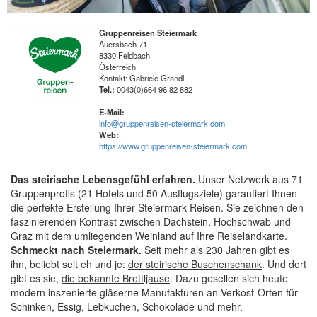
ü
Gruppenreisen Steiermark
Auersbach 71
8330
Feldbach
Österreich
Kontakt
: Gabriele Grandl
Tel.:
0043(0)664 96 82 882
E-Mail:
info@gruppenreisen-steiermark.com
Web:
https://www.gruppenreisen-steiermark.com
Das steirische Lebensgefühl erfahren.
Unser Netzwerk aus 71
Gruppenprofis (21 Hotels und 50 Ausflugsziele) garantiert Ihnen
die perfekte Erstellung Ihrer Steiermark-Reisen. Sie zeichnen den
faszinierenden Kontrast zwischen Dachstein, Hochschwab und
Graz mit dem umliegenden Weinland auf Ihre Reiselandkarte.
Schmeckt nach Steiermark.
Seit mehr als 230 Jahren gibt es
ihn, beliebt seit eh und je:
der steirische Buschenschank
. Und dort
gibt es sie,
die bekannte Brettljause
. Dazu gesellen sich heute
modern inszenierte gläserne Manufakturen an Verkost-Orten für
Schinken, Essig, Lebkuchen, Schokolade und mehr.