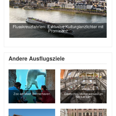
Flusskreuzfahrten: Exklusive Kulturglanzlichter mit
Prominenz
Andere Ausflugsziele
Zoo am Meer Bremerhaven
Deutsches Motorradmuseum
Neckarsulm