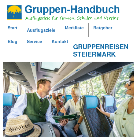
Jump to navigation
Start
Merkliste
Ratgeber
Ausflugsziele
H
Blog
Service
Kontakt
GRUPPENREISEN
a
STEIERMARK
u
p
t
m
e
n