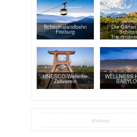
Schauinslandbahn
Die Gärten
Freiburg
Schlos
Trauttmansd
UNESCO-Welterbe
WELLNESS 
Zollverein
BABYL
Werbung