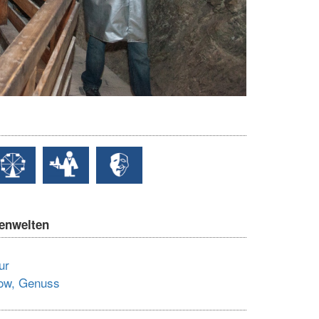
enwelten
ur
how, Genuss