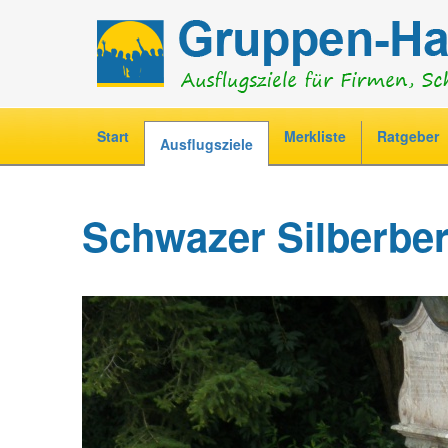
Start
Merkliste
Ratgeber
Ausflugsziele
H
a
Schwazer Silberbe
u
p
t
m
e