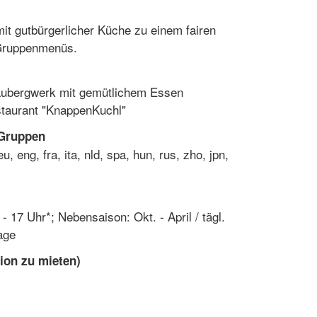
it gutbürgerlicher Küche zu einem fairen
 Gruppenmenüs.
aubergwerk mit gemütlichem Essen
staurant "KnappenKuchl"
 Gruppen
 eng, fra, ita, nld, spa, hun, rus, zho, jpn,
 - 17 Uhr*; Nebensaison: Okt. - April / tägl.
age
ion zu mieten)